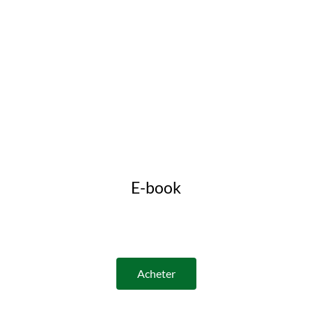
E-book
Guide du chien occupé
De nouvelles activités pour votre compagnon à 4
pattes
Acheter