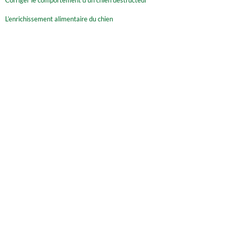
Corriger le comportement d’un chien destructeur
L’enrichissement alimentaire du chien