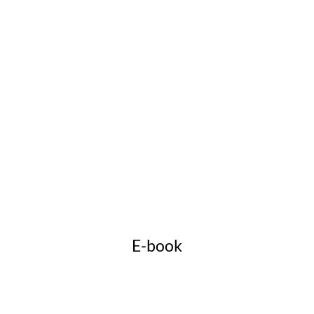
E-book
Guide du chien occupé
De nouvelles activités pour votre compagnon à 4
pattes